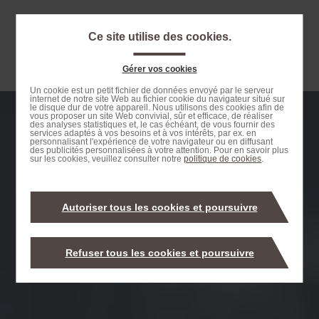
Passer
au
Ce site utilise des cookies.
contenu
Navigation
principal
principale
Gérer vos cookies
Passer
Un cookie est un petit fichier de données envoyé par le serveur
internet de notre site Web au fichier cookie du navigateur situé sur
à
le disque dur de votre appareil. Nous utilisons des cookies afin de
vous proposer un site Web convivial, sûr et efficace, de réaliser
la
des analyses statistiques et, le cas échéant, de vous fournir des
services adaptés à vos besoins et à vos intérêts, par ex. en
recherche
personnalisant l'expérience de votre navigateur ou en diffusant
des publicités personnalisées à votre attention. Pour en savoir plus
sur les cookies, veuillez consulter notre
politique de cookies
.
Autoriser tous les cookies et poursuivre
Refuser tous les cookies et poursuivre