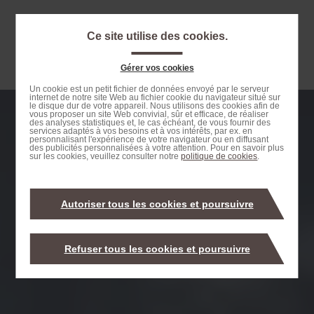
Passer
au
Ce site utilise des cookies.
contenu
Navigation
principal
principale
Gérer vos cookies
Passer
Un cookie est un petit fichier de données envoyé par le serveur
internet de notre site Web au fichier cookie du navigateur situé sur
à
le disque dur de votre appareil. Nous utilisons des cookies afin de
vous proposer un site Web convivial, sûr et efficace, de réaliser
la
des analyses statistiques et, le cas échéant, de vous fournir des
services adaptés à vos besoins et à vos intérêts, par ex. en
recherche
personnalisant l'expérience de votre navigateur ou en diffusant
des publicités personnalisées à votre attention. Pour en savoir plus
sur les cookies, veuillez consulter notre
politique de cookies
.
Autoriser tous les cookies et poursuivre
Refuser tous les cookies et poursuivre