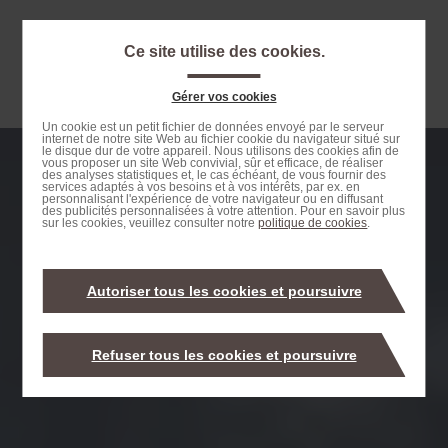
Passer
au
Ce site utilise des cookies.
contenu
Navigation
principal
principale
Gérer vos cookies
Passer
Un cookie est un petit fichier de données envoyé par le serveur
internet de notre site Web au fichier cookie du navigateur situé sur
à
le disque dur de votre appareil. Nous utilisons des cookies afin de
vous proposer un site Web convivial, sûr et efficace, de réaliser
la
des analyses statistiques et, le cas échéant, de vous fournir des
services adaptés à vos besoins et à vos intérêts, par ex. en
recherche
personnalisant l'expérience de votre navigateur ou en diffusant
des publicités personnalisées à votre attention. Pour en savoir plus
sur les cookies, veuillez consulter notre
politique de cookies
.
Autoriser tous les cookies et poursuivre
Refuser tous les cookies et poursuivre