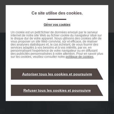
Passer
au
Ce site utilise des cookies.
contenu
Navigation
principal
principale
Gérer vos cookies
Passer
Un cookie est un petit fichier de données envoyé par le serveur
internet de notre site Web au fichier cookie du navigateur situé sur
à
le disque dur de votre appareil. Nous utilisons des cookies afin de
vous proposer un site Web convivial, sûr et efficace, de réaliser
la
des analyses statistiques et, le cas échéant, de vous fournir des
services adaptés à vos besoins et à vos intérêts, par ex. en
recherche
personnalisant l'expérience de votre navigateur ou en diffusant
des publicités personnalisées à votre attention. Pour en savoir plus
sur les cookies, veuillez consulter notre
politique de cookies
.
Autoriser tous les cookies et poursuivre
Refuser tous les cookies et poursuivre