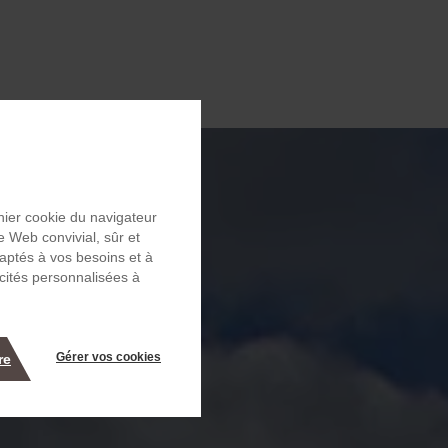
chier cookie du navigateur
e Web convivial, sûr et
daptés à vos besoins et à
icités personnalisées à
Gérer vos cookies
re